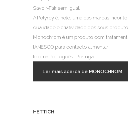
Savoir-Fair sem igual.
A Polyrey é, hoje, uma das marcas inconto
qualidade e criatividade dos seus produto
Monochrom é um produto com tratamento 
IANESCO para contacto alimentar.
Idioma
Português, Portugal
Ler mais
acerca de MONOCHROM
HETTICH