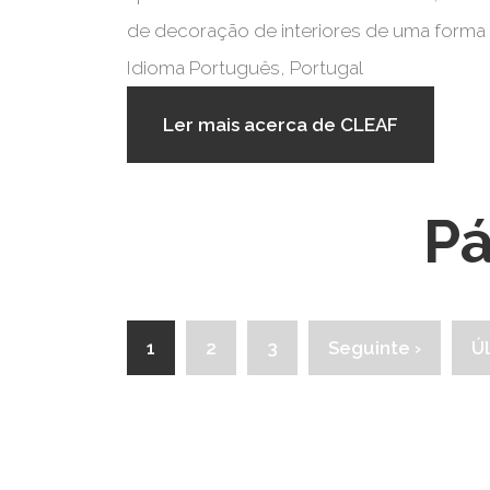
de decoração de interiores de uma forma ge
Idioma
Português, Portugal
Ler mais
acerca de CLEAF
Pá
1
2
3
Seguinte ›
Ú