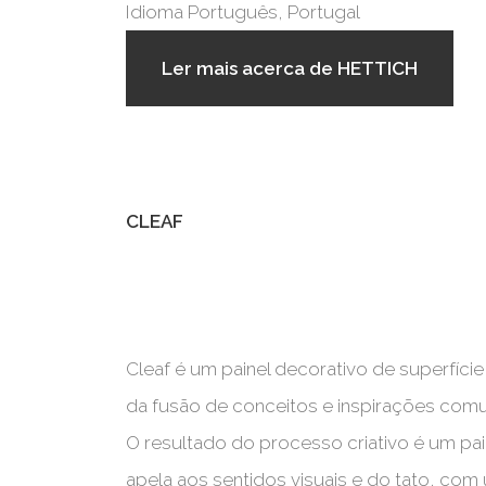
Idioma
Português, Portugal
Ler mais
acerca de HETTICH
CLEAF
Cleaf é um painel decorativo de superfíci
da fusão de conceitos e inspirações comuns
O resultado do processo criativo é um pa
apela aos sentidos visuais e do tato, com