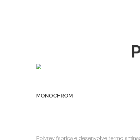
P
MONOCHROM
Polyrey fabrica e desenvolve termolami