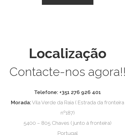
Localização
Contacte-nos agora!!
Telefone:
+351 276 926 401
Morada:
Vila Verde da Raia ( Estrada da fronteira
nº187)
5400 – 805 Chaves ( junto á fronteira)
Portugal