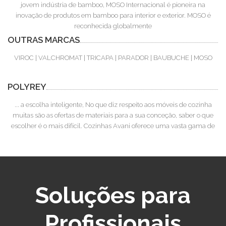
jovem indústria de bamboo, MOSO Internacional é pioneira na
inovação de produtos em bamboo para interior e exterior. MOSO é
reconhecida globalmente
OUTRAS MARCAS
VIROC | VALCHROMAT | TRICAPA | PARADOR | BAUBUCHE | MOSO
POLYREY
... a escolha inteligente, No que diz respeito aos móveis de cozinha
muitas são as ofertas de materiais para a sua conceção, saber o que
escolher é o mais difícil. Cozinhas Avani oferece uma vasta gama de
Soluções para
Profissionais